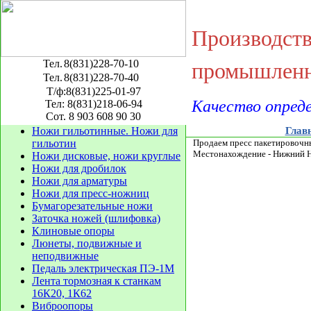
Производст
Тел.
8(831)228-70-10
промышленн
Тел.
8(831)228-70-40
Т/ф:8(831)225-01-97
Качество опред
Тел: 8(831)218-06-94
Сот. 8 903 608 90 30
Ножи гильотинные. Ножи для
Глав
гильотин
Продаем пресс пакетировочны
Местонахождение - Нижний Н
Ножи дисковые, ножи круглые
Ножи для дробилок
Ножи для арматуры
Ножи для пресс-ножниц
Бумагорезательные ножи
Заточка ножей (шлифовка)
Клиновые опоры
Люнеты, подвижные и
неподвижные
Педаль электрическая ПЭ-1М
Лента тормозная к станкам
16К20, 1К62
Виброопоры